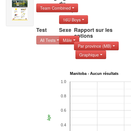
du
Team Combined
Group
16U Boys
Test
Sexe
Rapport sur les
options
All Tests
Mâle
Par province (MB)
Graphique
Manitoba - Aucun résultats
1.0
0.8
0.6
âge
0.4