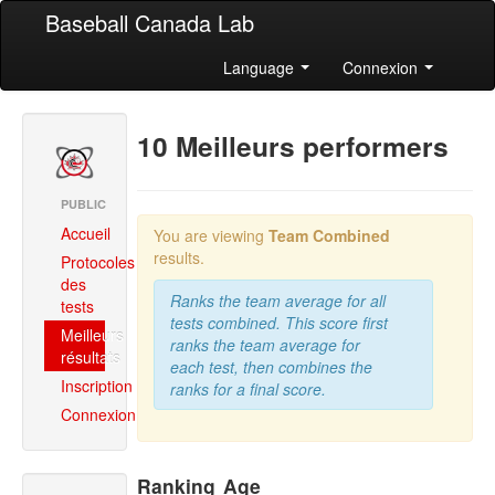
Baseball Canada Lab
Language
Connexion
10 Meilleurs performers
PUBLIC
Accueil
You are viewing
Team Combined
results.
Protocoles
des
Ranks the team average for all
tests
tests combined. This score first
Meilleurs
ranks the team average for
résultats
each test, then combines the
Inscription
ranks for a final score.
Connexion
Ranking
Age