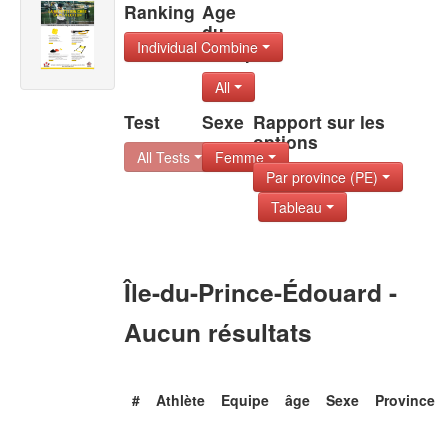
Ranking
Age
du
Individual Combine
Group
All
Test
Sexe
Rapport sur les
options
All Tests
Femme
Par province (PE)
Tableau
Île-du-Prince-Édouard -
Aucun résultats
#
Athlète
Equipe
âge
Sexe
Province