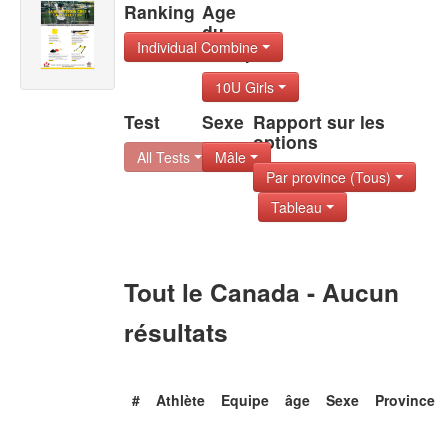
Ranking
Age
du
Individual Combine
Group
10U Girls
Test
Sexe
Rapport sur les
options
All Tests
Mâle
Par province (Tous)
Tableau
Tout le Canada - Aucun
résultats
#
Athlète
Equipe
âge
Sexe
Province