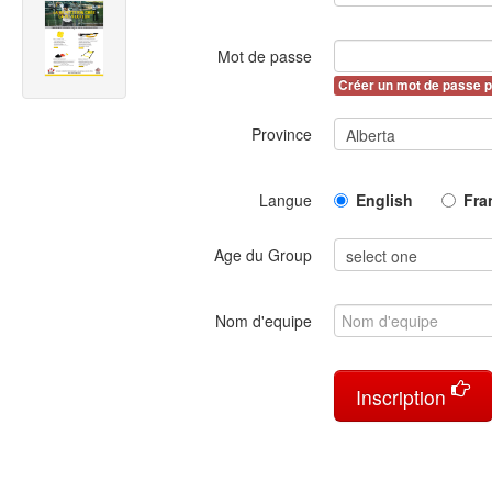
Mot de passe
Créer un mot de passe 
Province
Langue
English
Fra
Age du Group
Nom d'equipe
Inscription