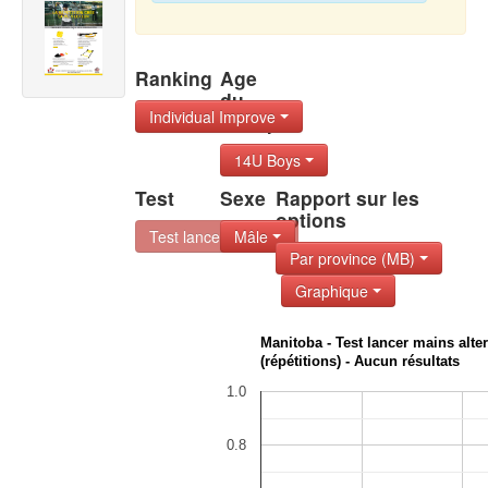
Ranking
Age
du
Individual Improve
Group
14U Boys
Test
Sexe
Rapport sur les
options
Test lancer mains
Mâle
Par province (MB)
Graphique
Manitoba - Test lancer mains alte
(répétitions) - Aucun résultats
1.0
0.8