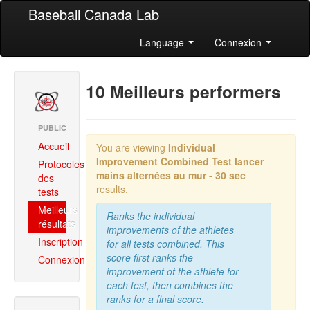
Baseball Canada Lab
Language
Connexion
10 Meilleurs performers
PUBLIC
Accueil
You are viewing
Individual
Improvement Combined
Test lancer
Protocoles
mains alternées au mur - 30 sec
des
results.
tests
Meilleurs
Ranks the individual
résultats
improvements of the athletes
Inscription
for all tests combined. This
score first ranks the
Connexion
improvement of the athlete for
each test, then combines the
ranks for a final score.