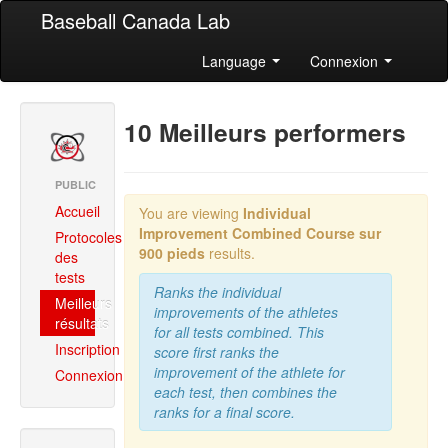
Baseball Canada Lab
Language
Connexion
10 Meilleurs performers
PUBLIC
Accueil
You are viewing
Individual
Improvement Combined
Course sur
Protocoles
900 pieds
results.
des
tests
Ranks the individual
Meilleurs
improvements of the athletes
résultats
for all tests combined. This
Inscription
score first ranks the
improvement of the athlete for
Connexion
each test, then combines the
ranks for a final score.