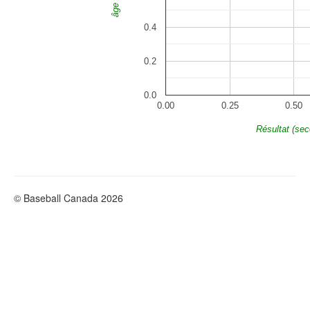
âge
0.4
0.2
0.0
0.00
0.25
0.50
Résultat (se
© Baseball Canada 2026