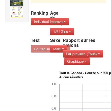
Ranking
Age
du
Individual Improve
Group
12U Girls
Test
Sexe
Rapport sur les
options
Course sur 900 pie
Mâle
Par province (Tous)
Graphique
Tout le Canada - Course sur 900 
Aucun résultats
1.0
0.8
0.6