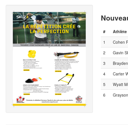
Nouveau
#
Athlète
1
Cohen 
2
Gavin S
3
Brayden
4
Carter 
5
Wyatt M
6
Grayson