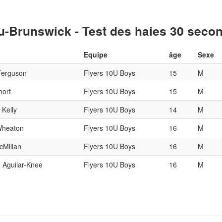
-Brunswick - Test des haies 30 seconde
Equipe
âge
Sexe
Ferguson
Flyers 10U Boys
15
M
hort
Flyers 10U Boys
15
M
 Kelly
Flyers 10U Boys
14
M
Wheaton
Flyers 10U Boys
16
M
cMillan
Flyers 10U Boys
16
M
 Aguilar-Knee
Flyers 10U Boys
16
M