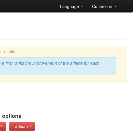
Language
Connexion
s
results.
re first ranks the improvement of the athlete for each
s options
)
Tableau