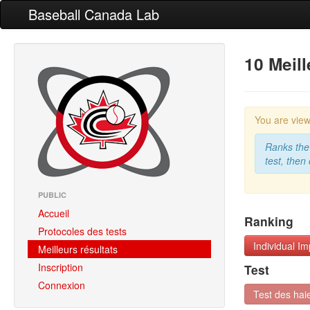
Baseball Canada Lab
10 Meil
You are vie
Ranks the 
test, then
PUBLIC
Accueil
Ranking
Protocoles des tests
Individual I
Meilleurs résultats
Inscription
Test
Connexion
Test des hai