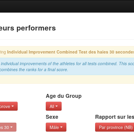
leurs performers
wing
Individual Improvement Combined
Test des haies 30 seconde
individual improvements of the athletes for all tests combined. This sco
 combines the ranks for a final score.
Age du Group
mprove
All
Sexe
Rapport sur le
es 30
Mâle
Par province (NB