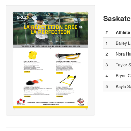
Saskatc
#
Athlète
1
Bailey L
2
Nora Hu
3
Taylor S
4
Brynn C
5
Kayla S