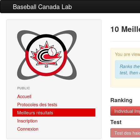
Baseball Canada Lab
10 Meil
You are vie
Ranks the 
test, then
PUBLIC
Accueil
Ranking
Protocoles des tests
Individual I
Meilleurs résultats
Inscription
Test
Connexion
Test des hai